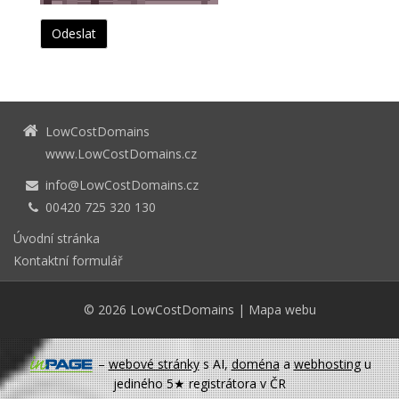
LowCostDomains
www.LowCostDomains.cz
info@LowCostDomains.cz
00420 725 320 130
Úvodní stránka
Kontaktní formulář
© 2026
LowCostDomains
|
Mapa webu
–
webové stránky
s AI,
doména
a
webhosting
u
jediného 5★ registrátora v ČR